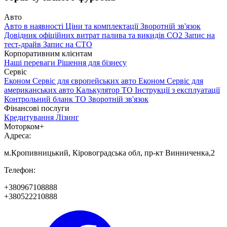
Авто
Авто в наявності
Ціни та комплектації
Зворотній зв'язок
Довідник офіційних витрат палива та викидів СО2
Запис на
тест-драйв
Запис на СТО
Корпоративним клієнтам
Наші переваги
Рішення для бізнесу
Сервіс
Економ Сервіс для європейських авто
Економ Сервіс для
американських авто
Калькулятор ТО
Інструкції з експлуатації
Контрольний бланк ТО
Зворотній зв'язок
Фінансові послуги
Кредитування
Лізинг
Моторком+
Адреса:
м.Кропивницький, Кіровоградська обл, пр-кт Винниченка,2
Телефон:
+380967108888
+380522210888