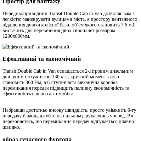
Простір для вантажу
Передньоприводний Transit Double Cab in Van дозволяє вам з
легкістю маневрувати вулицями міста, а простору вантажного
відділення довгої колісної бази, об’єм якого становить 7.6 м3,
вистачить для перевезення двох європалет розміром
1200х800мм.
Ефективний та економічний
Transit Double Cab in Van оснащається 2-літровим дизельним
двигуном потужністю 130 к.с., крутний момент якого
становить 360 Нм, а 6-ступінчаста механічна коробка
перемикання передач підвищить паливну економічність та
ефективність вашого автомобіля.
Набравши достатньо високу швидкість, просто увімкніть 6-ту
передачу й заощаджуйте на пальному, рухаючись уперед. Ви
переконаєтесь, що перемикання передач відбувається плавно і
швидко.
образ сучасного фургона