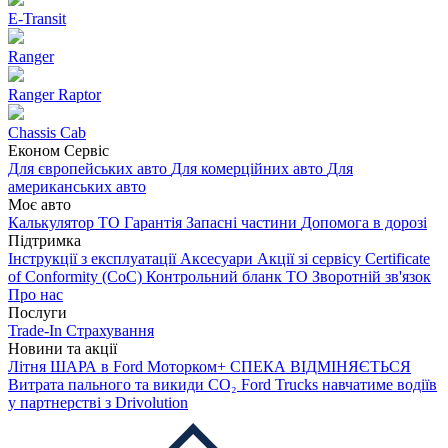
E-Transit
Ranger
Ranger Raptor
Chassis Cab
Економ Сервіс
Для європейських авто
Для комерційних авто
Для
американських авто
Моє авто
Калькулятор ТО
Гарантія
Запасні частини
Допомога в дорозі
Підтримка
Інструкції з експлуатації
Аксесуари
Акції зі сервісу
Certificate
of Conformity (CoC)
Контрольний бланк ТО
Зворотній зв'язок
Про нас
Послуги
Trade-In
Страхування
Новини та акції
Літня ШАРА в Ford Моторком+
СПЕКА ВІДМІНЯЄТЬСЯ
Витрата пального та викиди CO₂
Ford Trucks навчатиме водіїв
у партнерстві з Drivolution