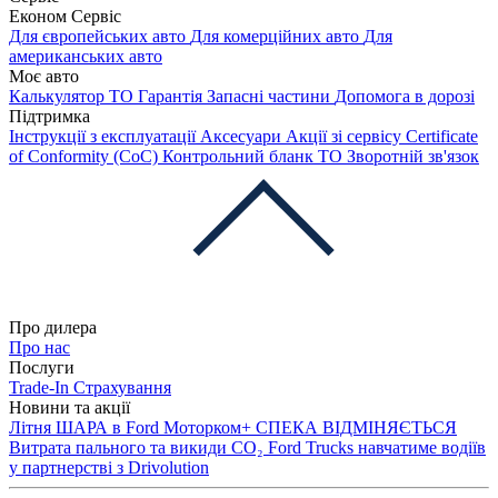
Економ Сервіс
Для європейських авто
Для комерційних авто
Для
американських авто
Моє авто
Калькулятор ТО
Гарантія
Запасні частини
Допомога в дорозі
Підтримка
Інструкції з експлуатації
Аксесуари
Акції зі сервісу
Certificate
of Conformity (CoC)
Контрольний бланк ТО
Зворотній зв'язок
Про дилера
Про нас
Послуги
Trade-In
Страхування
Новини та акції
Літня ШАРА в Ford Моторком+
СПЕКА ВІДМІНЯЄТЬСЯ
Витрата пального та викиди CO₂
Ford Trucks навчатиме водіїв
у партнерстві з Drivolution