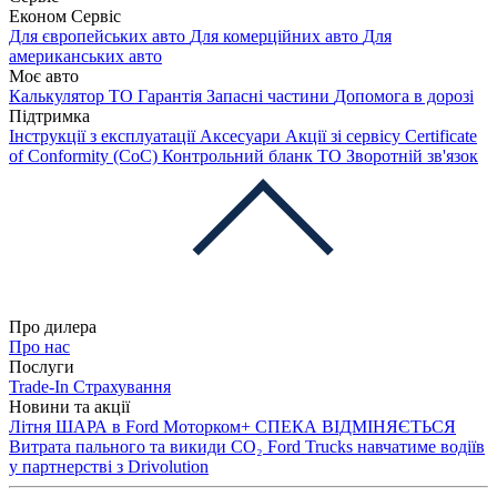
Економ Сервіс
Для європейських авто
Для комерційних авто
Для
американських авто
Моє авто
Калькулятор ТО
Гарантія
Запасні частини
Допомога в дорозі
Підтримка
Інструкції з експлуатації
Аксесуари
Акції зі сервісу
Certificate
of Conformity (CoC)
Контрольний бланк ТО
Зворотній зв'язок
Про дилера
Про нас
Послуги
Trade-In
Страхування
Новини та акції
Літня ШАРА в Ford Моторком+
СПЕКА ВІДМІНЯЄТЬСЯ
Витрата пального та викиди CO₂
Ford Trucks навчатиме водіїв
у партнерстві з Drivolution