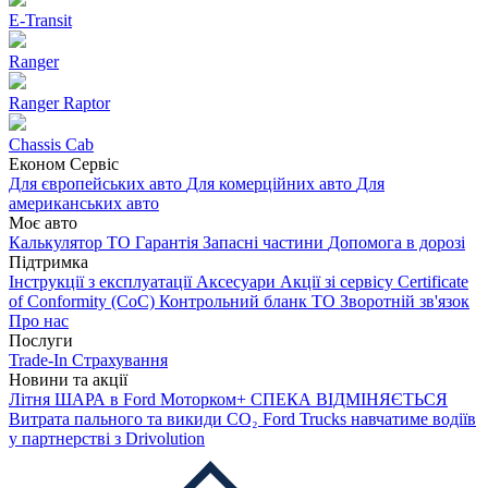
E-Transit
Ranger
Ranger Raptor
Chassis Cab
Економ Сервіс
Для європейських авто
Для комерційних авто
Для
американських авто
Моє авто
Калькулятор ТО
Гарантія
Запасні частини
Допомога в дорозі
Підтримка
Інструкції з експлуатації
Аксесуари
Акції зі сервісу
Certificate
of Conformity (CoC)
Контрольний бланк ТО
Зворотній зв'язок
Про нас
Послуги
Trade-In
Страхування
Новини та акції
Літня ШАРА в Ford Моторком+
СПЕКА ВІДМІНЯЄТЬСЯ
Витрата пального та викиди CO₂
Ford Trucks навчатиме водіїв
у партнерстві з Drivolution