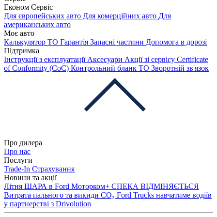
Економ Сервіс
Для європейських авто
Для комерційних авто
Для
американських авто
Моє авто
Калькулятор ТО
Гарантія
Запасні частини
Допомога в дорозі
Підтримка
Інструкції з експлуатації
Аксесуари
Акції зі сервісу
Certificate
of Conformity (CoC)
Контрольний бланк ТО
Зворотній зв'язок
Про дилера
Про нас
Послуги
Trade-In
Страхування
Новини та акції
Літня ШАРА в Ford Моторком+
СПЕКА ВІДМІНЯЄТЬСЯ
Витрата пального та викиди CO₂
Ford Trucks навчатиме водіїв
у партнерстві з Drivolution