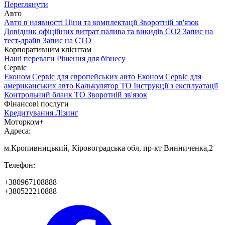
Переглянути
Авто
Авто в наявності
Ціни та комплектації
Зворотній зв'язок
Довідник офіційних витрат палива та викидів СО2
Запис на
тест-драйв
Запис на СТО
Корпоративним клієнтам
Наші переваги
Рішення для бізнесу
Сервіс
Економ Сервіс для європейських авто
Економ Сервіс для
американських авто
Калькулятор ТО
Інструкції з експлуатації
Контрольний бланк ТО
Зворотній зв'язок
Фінансові послуги
Кредитування
Лізинг
Моторком+
Адреса:
м.Кропивницький, Кіровоградська обл, пр-кт Винниченка,2
Телефон:
+380967108888
+380522210888