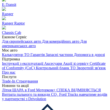
E-Transit
Ranger
Ranger Raptor
Chassis Cab
Економ Сервіс
Для європейських авто
Для комерційних авто
Для
американських авто
Моє авто
Калькулятор ТО
Гарантія
Запасні частини
Допомога в дорозі
Підтримка
Інструкції з експлуатації
Аксесуари
Акції зі сервісу
Certificate
of Conformity (CoC)
Контрольний бланк ТО
Зворотній зв'язок
Про нас
Послуги
Trade-In
Страхування
Новини та акції
Літня ШАРА в Ford Моторком+
СПЕКА ВІДМІНЯЄТЬСЯ
Витрата пального та викиди CO₂
Ford Trucks навчатиме водіїв
у партнерстві з Drivolution