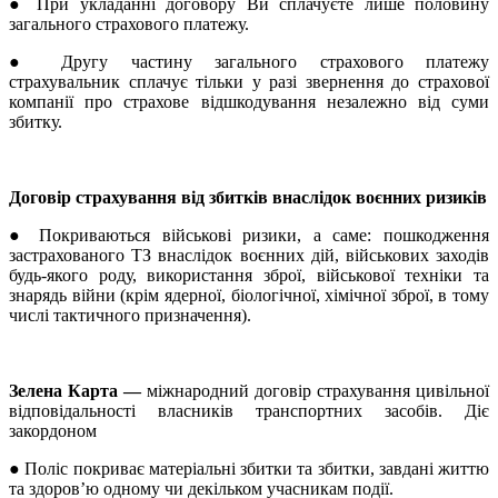
●
При укладанні договору Ви сплачуєте лише половину
загального страхового платежу.
●
Другу частину загального страхового платежу
страхувальник сплачує тільки у разі звернення до страхової
компанії про страхове відшкодування незалежно від суми
збитку.
Договір страхування від збитків внаслідок воєнних ризиків
●
Покриваються військові ризики, а саме: пошкодження
застрахованого ТЗ внаслідок воєнних дій, військових заходів
будь-якого роду, використання зброї, військової техніки та
знарядь війни (крім ядерної, біологічної, хімічної зброї, в тому
числі тактичного призначення).
Зелена Карта —
міжнародний договір страхування цивільної
відповідальності власників транспортних засобів. Діє
закордоном
●
Поліс покриває матеріальні збитки та збитки, завдані життю
та здоров’ю одному чи декільком учасникам події.