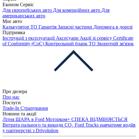
Економ Сервіс
Для європейських авто
Для комерційних авто
Для
американських авто
Моє авто
Калькулятор ТО
Гарантія
Запасні частини
Допомога в дорозі
Підтримка
Інструкції з експлуатації
Аксесуари
Акції зі сервісу
Certificate
of Conformity (CoC)
Контрольний бланк ТО
Зворотній зв'язок
Про дилера
Про нас
Послуги
Trade-In
Страхування
Новини та акції
Літня ШАРА в Ford Моторком+
СПЕКА ВІДМІНЯЄТЬСЯ
Витрата пального та викиди CO₂
Ford Trucks навчатиме водіїв
у партнерстві з Drivolution