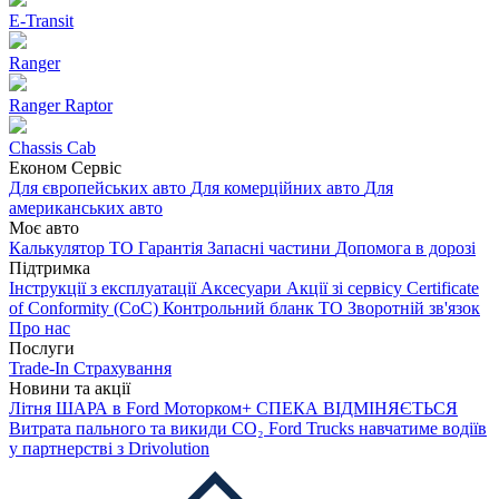
E-Transit
Ranger
Ranger Raptor
Chassis Cab
Економ Сервіс
Для європейських авто
Для комерційних авто
Для
американських авто
Моє авто
Калькулятор ТО
Гарантія
Запасні частини
Допомога в дорозі
Підтримка
Інструкції з експлуатації
Аксесуари
Акції зі сервісу
Certificate
of Conformity (CoC)
Контрольний бланк ТО
Зворотній зв'язок
Про нас
Послуги
Trade-In
Страхування
Новини та акції
Літня ШАРА в Ford Моторком+
СПЕКА ВІДМІНЯЄТЬСЯ
Витрата пального та викиди CO₂
Ford Trucks навчатиме водіїв
у партнерстві з Drivolution