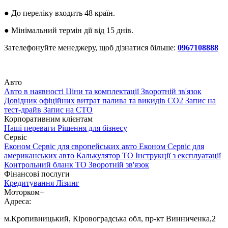
●
До переліку входить 48 країн.
●
Мінімальний термін дії від 15 днів.
Зателефонуйте менеджеру, щоб дізнатися більше:
0967108888
Авто
Авто в наявності
Ціни та комплектації
Зворотній зв'язок
Довідник офіційних витрат палива та викидів СО2
Запис на
тест-драйв
Запис на СТО
Корпоративним клієнтам
Наші переваги
Рішення для бізнесу
Сервіс
Економ Сервіс для європейських авто
Економ Сервіс для
американських авто
Калькулятор ТО
Інструкції з експлуатації
Контрольний бланк ТО
Зворотній зв'язок
Фінансові послуги
Кредитування
Лізинг
Моторком+
Адреса:
м.Кропивницький, Кіровоградська обл, пр-кт Винниченка,2