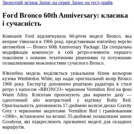
Зворотній зв'язок
Запис на сервіс
Запис на тест-драйв
Ford Bronco 60th Anniversary: класика
і сучасність
Компанія Ford відсвяткувала 60-річчя моделі Bronco, яка
вперше з'явилася в 1966 році, представивши ювілейну версію
автомобіля — Bronco 60th Anniversary Package. Ця спеціальна
модифікація компенсує в собі ретро-елементи першого
покоління з новими технічними рішеннями та потужними
позашляховими можливостями сучасного Bronco.
Ювілейна модель виділяється унікальним білим кольором
кузова Wimbledon White, що надає оригінальний колір Bronco
1966 року. Екстер'єр доповнено решіткою радіатора в стилі
ретро з написом «BRONCO» червоним Vermilion Red на фоні
Warm Alloy. Клієнтам пропонують два варіанти даху —
однотонний або контрастний у відтінку Ruby Red.
Оригінальність доповнюють 17-дюймові колісні диски Gravity
Grey з червоними акцентами Vermilion Red і гравіюванням
«1966», встановлені на великі 35-дюймові позашляхові шини
Goodyear, які підкреслюють призначені моделі для складних
маршрутів.