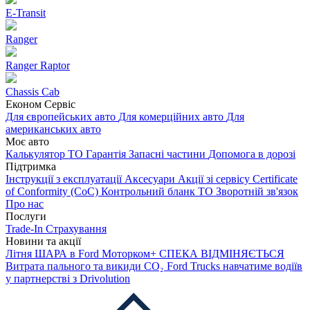
E-Transit
Ranger
Ranger Raptor
Chassis Cab
Економ Сервіс
Для європейських авто
Для комерційних авто
Для
американських авто
Моє авто
Калькулятор ТО
Гарантія
Запасні частини
Допомога в дорозі
Підтримка
Інструкції з експлуатації
Аксесуари
Акції зі сервісу
Certificate
of Conformity (CoC)
Контрольний бланк ТО
Зворотній зв'язок
Про нас
Послуги
Trade-In
Страхування
Новини та акції
Літня ШАРА в Ford Моторком+
СПЕКА ВІДМІНЯЄТЬСЯ
Витрата пального та викиди CO₂
Ford Trucks навчатиме водіїв
у партнерстві з Drivolution