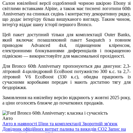
Салон ювілейної версії оздоблений чорною шкірою Ebony зі
світлими вставками Alpine, а також має тиснені логотипи 60th
Anniversary на спинках сидінь і контрастну декоративну рядку,
що додає інтер'єру більш вишуканого вигляду. Таким чином,
інтер'єр віддає шану історії першого Bronco.
Цей пакет доступний тільки для комплектації Outer Banks,
який включає позашляховий пакет Sasquatch з повним
приводом Advanced 4x4, підвищеним кліренсом,
електронними блокуваннями диференціалів і покращеною
підвіскою — використовуйте для максимальної прохідності.
Для Bronco 60th Anniversary пропонуються два двигуни: 2,3-
літровий 4-циліндровий EcoBoost потужністю 300 к.с. та 2,7-
літровий V6 EcoBoost (330 к.с), обидва працюють із
сучасними коробками передач і мають достатню тягу для
бездоріжжя.
Замовлення на ювілейну версію відкриють у жовтні 2025 року,
а ціни оголосять ближче до початкових продажів.
Авто
Авто в наявності
Ціни та комплектації
Зворотній зв'язок
Довідник офіційних витрат палива та викидів СО2
Запис на