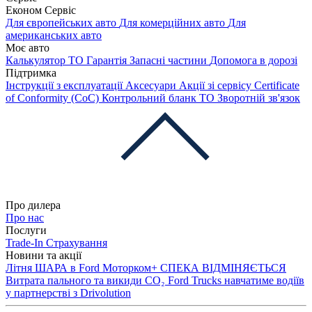
Економ Сервіс
Для європейських авто
Для комерційних авто
Для
американських авто
Моє авто
Калькулятор ТО
Гарантія
Запасні частини
Допомога в дорозі
Підтримка
Інструкції з експлуатації
Аксесуари
Акції зі сервісу
Certificate
of Conformity (CoC)
Контрольний бланк ТО
Зворотній зв'язок
Про дилера
Про нас
Послуги
Trade-In
Страхування
Новини та акції
Літня ШАРА в Ford Моторком+
СПЕКА ВІДМІНЯЄТЬСЯ
Витрата пального та викиди CO₂
Ford Trucks навчатиме водіїв
у партнерстві з Drivolution