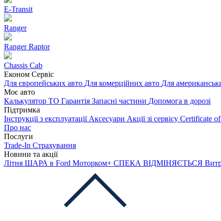
E-Transit
Ranger
Ranger Raptor
Chassis Cab
Економ Сервіс
Для європейських авто
Для комерційних авто
Для американськ
Моє авто
Калькулятор ТО
Гарантія
Запасні частини
Допомога в дорозі
Підтримка
Інструкції з експлуатації
Аксесуари
Акції зі сервісу
Certificate 
Про нас
Послуги
Trade-In
Страхування
Новини та акції
Літня ШАРА в Ford Моторком+
СПЕКА ВІДМІНЯЄТЬСЯ
Витр