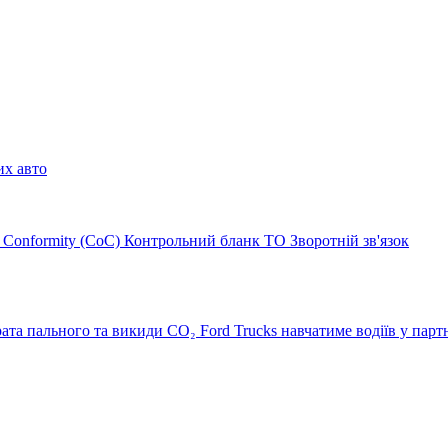
их авто
of Conformity (CoC)
Контрольний бланк ТО
Зворотній зв'язок
ата пального та викиди CO₂
Ford Trucks навчатиме водіїв у партн