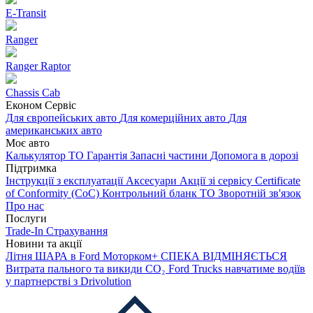
E-Transit
Ranger
Ranger Raptor
Chassis Cab
Економ Сервіс
Для європейських авто
Для комерційних авто
Для
американських авто
Моє авто
Калькулятор ТО
Гарантія
Запасні частини
Допомога в дорозі
Підтримка
Інструкції з експлуатації
Аксесуари
Акції зі сервісу
Certificate
of Conformity (CoC)
Контрольний бланк ТО
Зворотній зв'язок
Про нас
Послуги
Trade-In
Страхування
Новини та акції
Літня ШАРА в Ford Моторком+
СПЕКА ВІДМІНЯЄТЬСЯ
Витрата пального та викиди CO₂
Ford Trucks навчатиме водіїв
у партнерстві з Drivolution