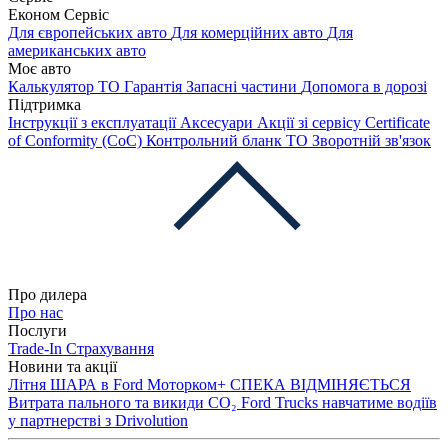
Економ Сервіс
Для європейських авто
Для комерційних авто
Для
американських авто
Моє авто
Калькулятор ТО
Гарантія
Запасні частини
Допомога в дорозі
Підтримка
Інструкції з експлуатації
Аксесуари
Акції зі сервісу
Certificate
of Conformity (CoC)
Контрольний бланк ТО
Зворотній зв'язок
Про дилера
Про нас
Послуги
Trade-In
Страхування
Новини та акції
Літня ШАРА в Ford Моторком+
СПЕКА ВІДМІНЯЄТЬСЯ
Витрата пального та викиди CO₂
Ford Trucks навчатиме водіїв
у партнерстві з Drivolution